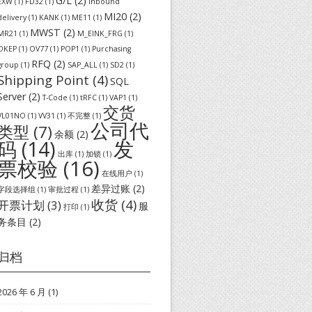
G/L
(2)
EXW
(1)
FD32
(1)
inbound
MI20
(2)
delivery
(1)
KANK
(1)
ME11
(1)
MWST
(2)
MR21
(1)
M_EINK_FRG
(1)
OKEP
(1)
OV77
(1)
POP1
(1)
Purchasing
RFQ
(2)
group
(1)
SAP_ALL
(1)
SD2
(1)
Shipping Point
(4)
SQL
Server
(2)
T-Code
(1)
tRFC
(1)
VAP1
(1)
交货
VL01NO
(1)
VV31
(1)
不完整
(1)
公司代
类型
(7)
余额
(2)
发
码
(14)
出库
(1)
加锁
(1)
票校验
(16)
在线用户
(1)
差异过账
(2)
字段选择组
(1)
审批过程
(1)
收货
(4)
开票计划
(3)
服
打印
(1)
务条目
(2)
归档
2026 年 6 月
(1)