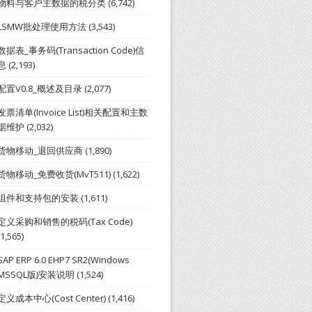
物料与客户主数据的税分类
(6,742)
LSMW批处理使用方法
(3,543)
数据表_事务码(Transaction Code)信
息
(2,193)
配置V0.8_概述及目录
(2,077)
发票清单(Invoice List)相关配置和主数
据维护
(2,032)
货物移动_退回供应商
(1,890)
货物移动_免费收货(MvT511)
(1,622)
组件和支持包的安装
(1,611)
定义采购和销售的税码(Tax Code)
(1,565)
SAP ERP 6.0 EHP7 SR2(Windows
MSSQL版)安装说明
(1,524)
定义成本中心(Cost Center)
(1,416)