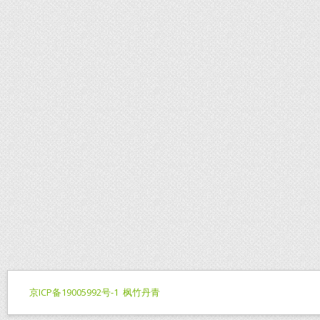
京ICP备19005992号-1
枫竹丹青