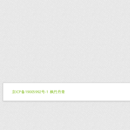
京ICP备19005992号-1
枫竹丹青