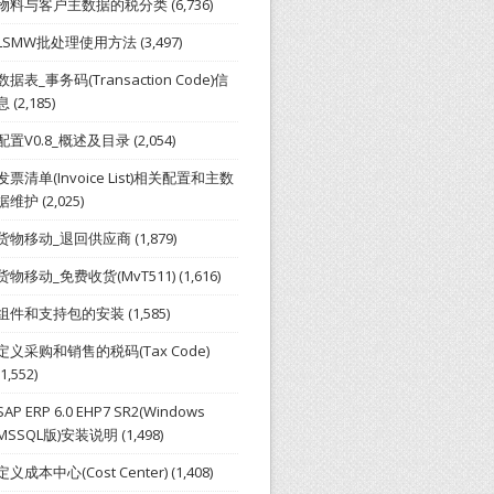
物料与客户主数据的税分类
(6,736)
LSMW批处理使用方法
(3,497)
数据表_事务码(Transaction Code)信
息
(2,185)
配置V0.8_概述及目录
(2,054)
发票清单(Invoice List)相关配置和主数
据维护
(2,025)
货物移动_退回供应商
(1,879)
货物移动_免费收货(MvT511)
(1,616)
组件和支持包的安装
(1,585)
定义采购和销售的税码(Tax Code)
(1,552)
SAP ERP 6.0 EHP7 SR2(Windows
MSSQL版)安装说明
(1,498)
定义成本中心(Cost Center)
(1,408)