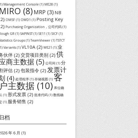
1)
Management Console
(1)
ME28
(1)
MIRO
(8)
MRP
(3)
NB
(2)
Posting Key
OMSF
(1)
OWD1
(1)
(2)
Purchasing Organization，公司代码
(1)
Rough GR
(1)
SAPINST
(1)
SE11
(1)
SICF
(1)
Statistics Groups
(1)
TeamViewer
(1)
TSTCT
VL10A
(2)
业
1)
Variants
(1)
WE21
(1)
供
务伙伴
(2)
交货项目类别
(2)
应商主数据
(5)
分
公司间
(1)
发票计
割评估
(2)
包装指令
(2)
客
划
(4)
处理程序
(1)
存储视图
(1)
户主数据
(10)
库位确
形式发票
(2)
认
(1)
批准代码
(1)
数线确
服务销售
(2)
定
(1)
归档
2026 年 6 月
(1)