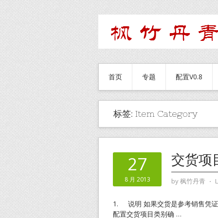
首页
专题
配置V0.8
标签:
Item Category
交货项
27
8 月 2013
by
枫竹丹青
⋅
1. 说明 如果交货是参考销售凭
配置交货项目类别确
…