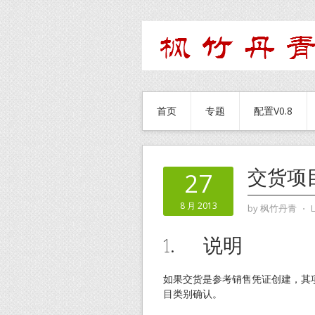
首页
专题
配置V0.8
交货项
27
8 月 2013
by
枫竹丹青
⋅
1. 说明
如果交货是参考销售凭证创建，其
目类别确认。