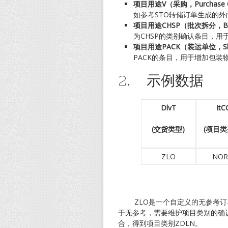
项目用途V
（采购，Purchase 
如参考STO转储订单生成的
项目用途CHSP
（批次拆分，Batc
为CHSP的类别确认条目，用
项目用途PACK（装运单位，Ship
PACK的条目，用于增加包装
2. 示例数据
DlvT
ItC
(
交货类型)
(
项目类
ZLO
NO
ZLO是一个自定义的无参考订
于无参考，需要维护项目类别的确认
合，得到项目类别ZDLN。