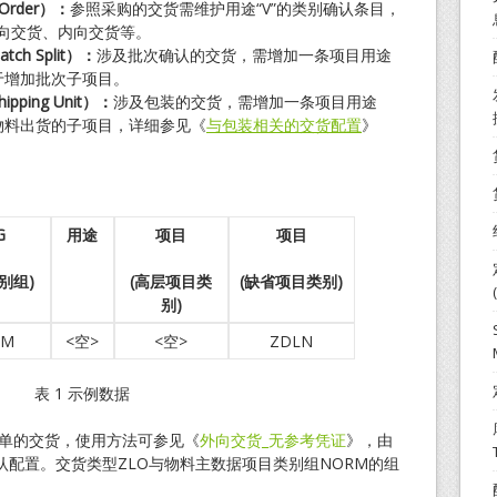
Order
）：
参照采购的交货需维护用途“V”的类别确认条目，
外向交货、内向交货等。
h Split
）：
涉及批次确认的交货，需增加一条项目用途
于增加批次子项目。
ping Unit）：
涉及包装的交货，需增加一条项目用途
物料出货的子项目，详细参见《
与包装相关的交货配置
》
G
用途
项目
项目
别组)
(
高层项目类
(
缺省项目类别)
别)
RM
<空>
<空>
ZDLN
表 1 示例数据
单的交货，使用方法可参见《
外向交货_无参考凭证
》，由
配置。交货类型ZLO与物料主数据项目类别组NORM的组