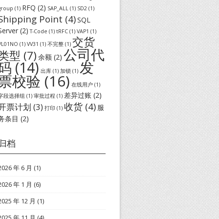
RFQ
(2)
group
(1)
SAP_ALL
(1)
SD2
(1)
Shipping Point
(4)
SQL
Server
(2)
T-Code
(1)
tRFC
(1)
VAP1
(1)
交货
VL01NO
(1)
VV31
(1)
不完整
(1)
公司代
类型
(7)
余额
(2)
发
码
(14)
出库
(1)
加锁
(1)
票校验
(16)
在线用户
(1)
差异过账
(2)
字段选择组
(1)
审批过程
(1)
收货
(4)
开票计划
(3)
服
打印
(1)
务条目
(2)
归档
2026 年 6 月
(1)
2026 年 1 月
(6)
2025 年 12 月
(1)
2025 年 11 月
(4)