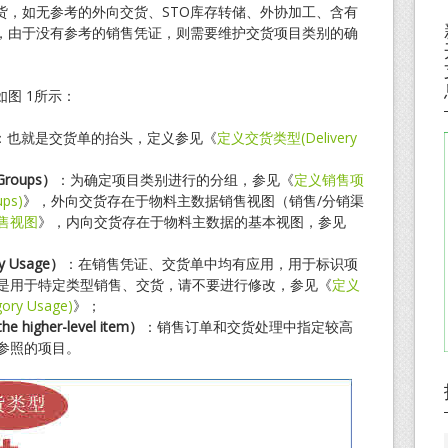
货，如无参考的外向交货、STO库存转储、外协加工、含有
，由于没有参考的销售凭证，则需要维护交货项目类别的确
图 1所示：
：也就是交货单的抬头，定义参见《
定义交货类型(Delivery
roups
）
：为确定项目类别进行的分组，参见《
定义销售项
ps)
》，外向交货存在于物料主数据销售视图（销售/分销渠
售视图
》，内向交货存在于物料主数据的基本视图，参见
y Usage
）
：在销售凭证、交货单中均有应用，用于标识项
是用于特定类型销售、交货，请不要进行修改，参见《
定义
ry Usage)
》；
the higher-lev
el item
）
：销售订单和交货处理中指定较高
参照的项目。