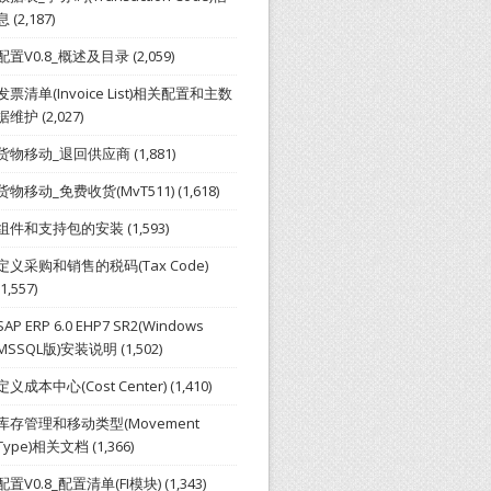
息
(2,187)
配置V0.8_概述及目录
(2,059)
发票清单(Invoice List)相关配置和主数
据维护
(2,027)
货物移动_退回供应商
(1,881)
货物移动_免费收货(MvT511)
(1,618)
组件和支持包的安装
(1,593)
定义采购和销售的税码(Tax Code)
(1,557)
SAP ERP 6.0 EHP7 SR2(Windows
MSSQL版)安装说明
(1,502)
定义成本中心(Cost Center)
(1,410)
库存管理和移动类型(Movement
Type)相关文档
(1,366)
配置V0.8_配置清单(FI模块)
(1,343)