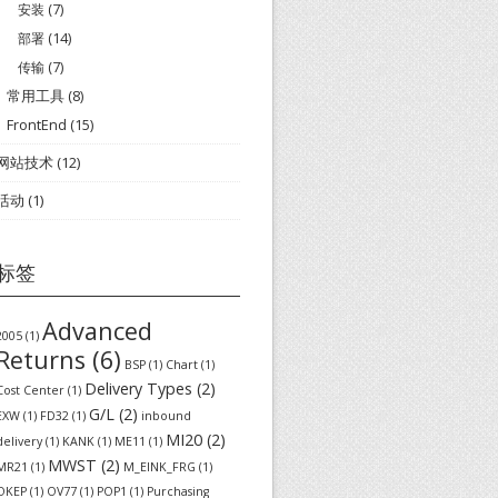
安装
(7)
部署
(14)
传输
(7)
常用工具
(8)
FrontEnd
(15)
网站技术
(12)
活动
(1)
标签
Advanced
2005
(1)
Returns
(6)
BSP
(1)
Chart
(1)
Delivery Types
(2)
Cost Center
(1)
G/L
(2)
EXW
(1)
FD32
(1)
inbound
MI20
(2)
delivery
(1)
KANK
(1)
ME11
(1)
MWST
(2)
MR21
(1)
M_EINK_FRG
(1)
OKEP
(1)
OV77
(1)
POP1
(1)
Purchasing