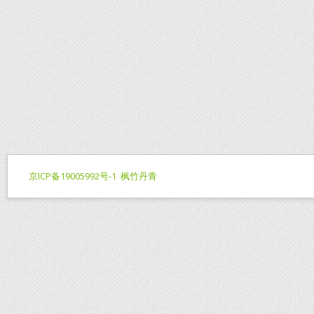
京ICP备19005992号-1
枫竹丹青