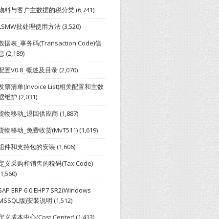
物料与客户主数据的税分类
(6,741)
LSMW批处理使用方法
(3,520)
数据表_事务码(Transaction Code)信
息
(2,189)
配置V0.8_概述及目录
(2,070)
发票清单(Invoice List)相关配置和主数
据维护
(2,031)
货物移动_退回供应商
(1,887)
货物移动_免费收货(MvT511)
(1,619)
组件和支持包的安装
(1,606)
定义采购和销售的税码(Tax Code)
(1,560)
SAP ERP 6.0 EHP7 SR2(Windows
MSSQL版)安装说明
(1,512)
定义成本中心(Cost Center)
(1,413)