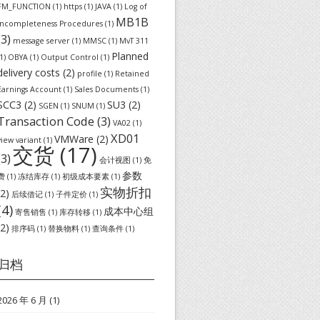
FM_FUNCTION
(1)
https
(1)
JAVA
(1)
Log of
MB1B
Incompleteness Procedures
(1)
(3)
message server
(1)
MMSC
(1)
MvT 311
Planned
1)
OBYA
(1)
Output Control
(1)
delivery costs
(2)
profile
(1)
Retained
Earnings Account
(1)
Sales Documents
(1)
SCC3
(2)
SU3
(2)
SGEN
(1)
SNUM
(1)
Transaction Code
(3)
VA02
(1)
XD01
VMWare
(2)
view variant
(1)
交货
(17)
(3)
会计视图
(1)
免
参数
费
(1)
冻结库存
(1)
初级成本要素
(1)
实物折扣
(2)
后续借记
(1)
子件定价
(1)
(4)
成本中心组
寄售销售
(1)
库存转移
(1)
(2)
排序码
(1)
替换物料
(1)
查询条件
(1)
归档
2026 年 6 月
(1)