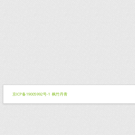
京ICP备19005992号-1
枫竹丹青