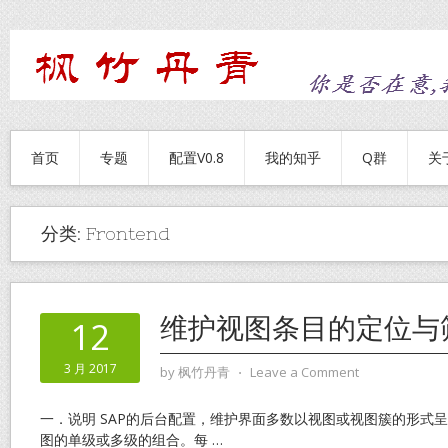
首页
专题
配置V0.8
我的知乎
Q群
关
分类:
Frontend
维护视图条目的定位与
12
3 月 2017
by
枫竹丹青
⋅
Leave a Comment
一．说明 SAP的后台配置，维护界面多数以视图或视图簇的形式
图的单级或多级的组合。每
…