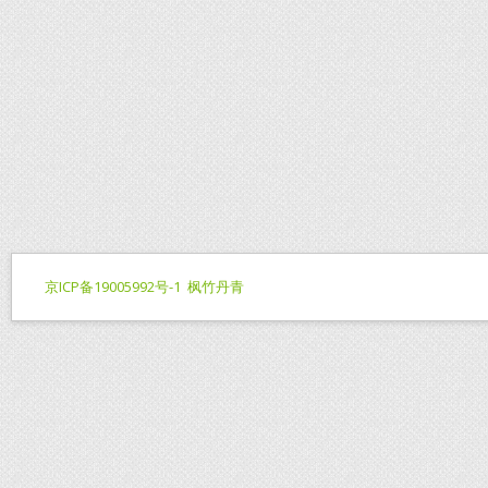
京ICP备19005992号-1
枫竹丹青