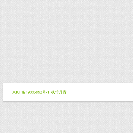
京ICP备19005992号-1
枫竹丹青