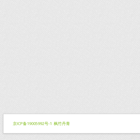
京ICP备19005992号-1
枫竹丹青