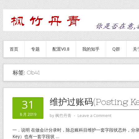
首页
专题
配置V0.8
我的知乎
Q群
关
标签:
Ob41
维护过账码(Posting 
31
8 月 2019
by
枫竹丹青
⋅
Leave a Comment
一．说明 在做会计分录时，除总账科目维护一套字段状态外，分录中的
Key）也有一套字段状
…