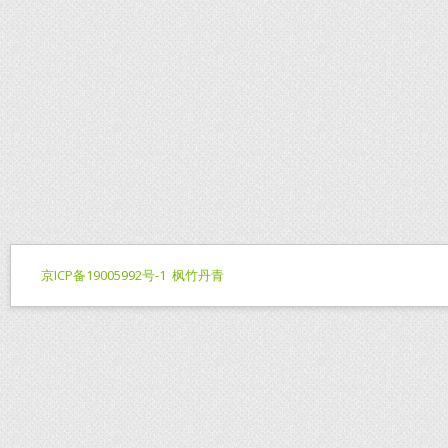
京ICP备19005992号-1
枫竹丹青