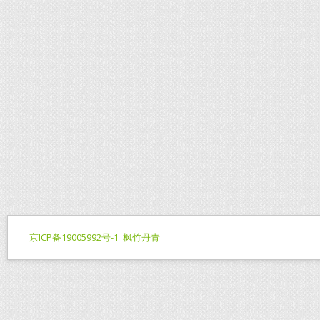
京ICP备19005992号-1
枫竹丹青