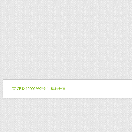
京ICP备19005992号-1
枫竹丹青