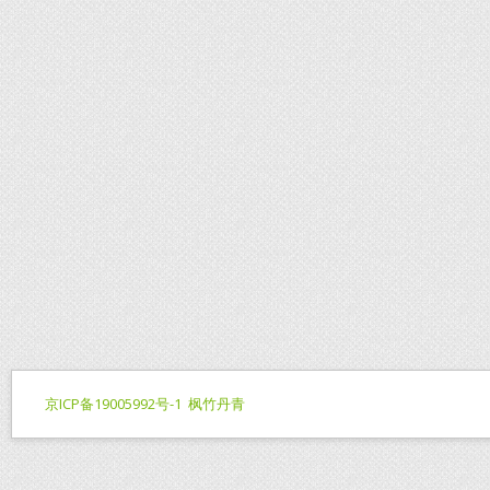
京ICP备19005992号-1
枫竹丹青