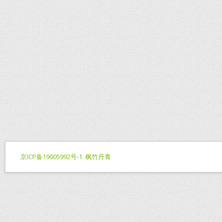
京ICP备19005992号-1
枫竹丹青