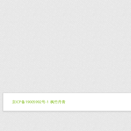
京ICP备19005992号-1
枫竹丹青