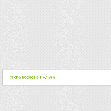
京ICP备19005992号-1
枫竹丹青