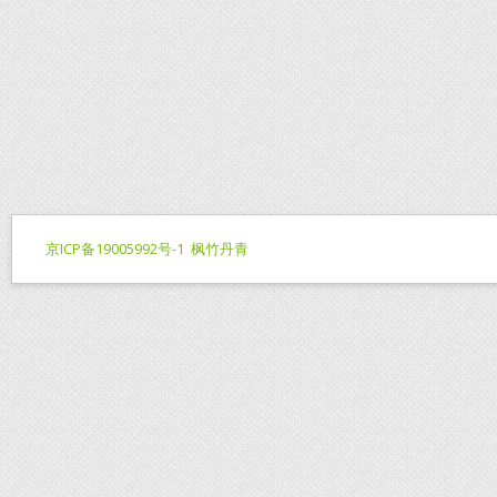
京ICP备19005992号-1
枫竹丹青