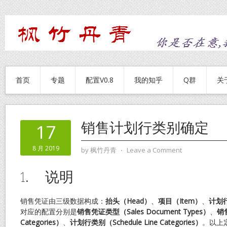
首页
专题
配置V0.8
我的知乎
Q群
关
销售计划行类别确定
17
8 月 2019
by
枫竹丹青
⋅
Leave a Comment
1. 说明
销售凭证由三级数据构成：
抬头（
Head
）
、
项目（
Item
）
、
计划
对应的配置分别是
销售凭证类型（
Sales Document Types
）
、
销
Categories
）
、
计划行类别（
Schedule Line Categories
）
。以上