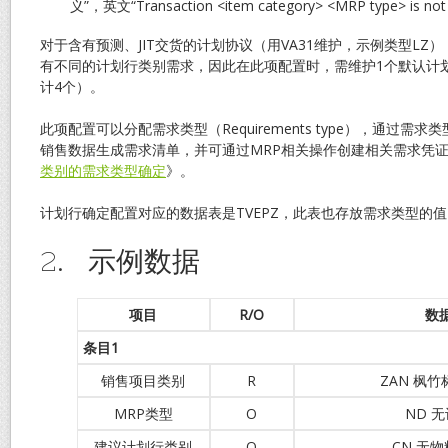
义”，英文“Transaction <item category> <MRP type> is not
对于含有预测、JIT交货的计划协议（用VA31维护，示例类型LZ
有不同的计划行类别需求，因此在此项配置时，需维护1个默认计
计4个）。
此项配置可以分配需求类型（Requirements type），通过需
销售数据生成需求清单，并可通过MRP相关操作创建相关需求凭
类别的需求类型确定
》。
计划行确定配置对应的数据表是TVEPZ，此表也存放需求类型的值
2. 示例数据
项目
R/O
数
条目1
销售项目类别
R
ZAN 枫
MRP类型
O
ND 
建议计划行类别
O
CN 无