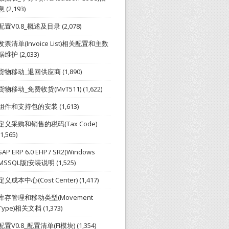
息
(2,193)
配置V0.8_概述及目录
(2,078)
发票清单(Invoice List)相关配置和主数
据维护
(2,033)
货物移动_退回供应商
(1,890)
货物移动_免费收货(MvT511)
(1,622)
组件和支持包的安装
(1,613)
定义采购和销售的税码(Tax Code)
(1,565)
SAP ERP 6.0 EHP7 SR2(Windows
MSSQL版)安装说明
(1,525)
定义成本中心(Cost Center)
(1,417)
库存管理和移动类型(Movement
Type)相关文档
(1,373)
配置V0.8_配置清单(FI模块)
(1,354)