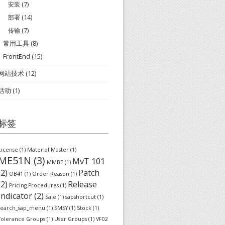
安装
(7)
部署
(14)
传输
(7)
常用工具
(8)
FrontEnd
(15)
网站技术
(12)
活动
(1)
标签
License
(1)
Material Master
(1)
ME51N
(3)
MvT 101
MMBE
(1)
(2)
Patch
OB41
(1)
Order Reason
(1)
(2)
Release
Pricing Procedures
(1)
indicator
(2)
Sale
(1)
sapshortcut
(1)
search_sap_menu
(1)
SMSY
(1)
Stock
(1)
Tolerance Groups
(1)
User Groups
(1)
VF02