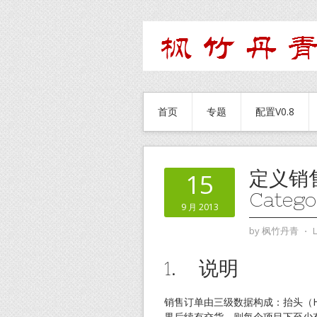
首页
专题
配置V0.8
定义销售
15
Catego
9 月 2013
by
枫竹丹青
⋅
1. 说明
销售订单由三级数据构成：抬头（Head
果后续有交货，则每个项目下至少