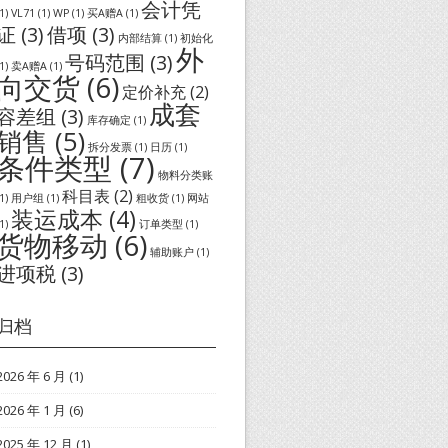
会计凭
1)
VL71
(1)
WP
(1)
买A赠A
(1)
证
(3)
借项
(3)
内部结算
(1)
初始化
外
号码范围
(3)
1)
卖A赠A
(1)
向交货
(6)
定价补充
(2)
成套
容差组
(3)
库存确定
(1)
销售
(5)
拆分发票
(1)
日历
(1)
条件类型
(7)
物料分类账
科目表
(2)
1)
用户组
(1)
粗收货
(1)
网站
装运成本
(4)
1)
订单类型
(1)
货物移动
(6)
辅助账户
(1)
进项税
(3)
归档
2026 年 6 月
(1)
2026 年 1 月
(6)
2025 年 12 月
(1)