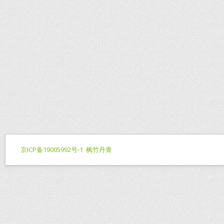
京ICP备19005992号-1
枫竹丹青