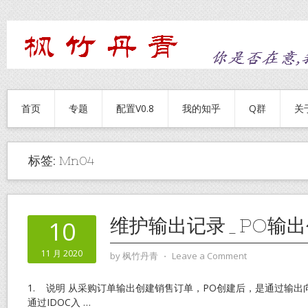
首页
专题
配置V0.8
我的知乎
Q群
关
标签:
Mn04
维护输出记录_PO输出
10
11 月 2020
by
枫竹丹青
⋅
Leave a Comment
1. 说明 从采购订单输出创建销售订单，PO创建后，是通过输出
通过IDOC入
…