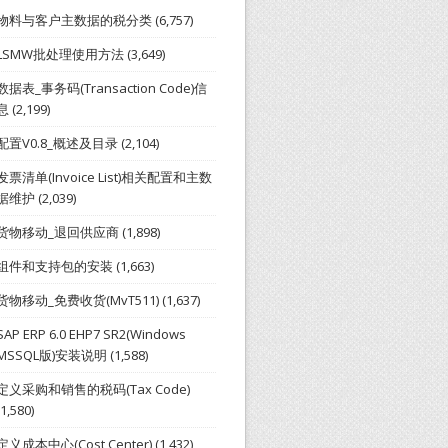
物料与客户主数据的税分类
(6,757)
LSMW批处理使用方法
(3,649)
数据表_事务码(Transaction Code)信
息
(2,199)
配置V0.8_概述及目录
(2,104)
发票清单(Invoice List)相关配置和主数
据维护
(2,039)
货物移动_退回供应商
(1,898)
组件和支持包的安装
(1,663)
货物移动_免费收货(MvT511)
(1,637)
SAP ERP 6.0 EHP7 SR2(Windows
MSSQL版)安装说明
(1,588)
定义采购和销售的税码(Tax Code)
(1,580)
定义成本中心(Cost Center)
(1,432)