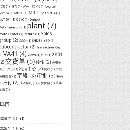
FOB
(1)
I18N
(1)
JAVA_HOME
(1)
Logical
MI01
(2)
system
(1)
MB1C
(1)
MN04
(1)
MvT 601
(1)
OBYC
(1)
Output
plant
(7)
Determination
(1)
Sales
Profit Center
(1)
Returns
(1)
group
(2)
SCC4
(1)
SHDB
(1)
SO
(1)
Subcontractor
(2)
Transaction Key
VA41
(4)
XK01
1)
Views
(1)
VPN
(1)
交货单
(5)
(2)
传输
(2)
免费收
利润中心
(2)
货
(1)
净价
(1)
发布
(1)
后续
字段
(3)
审批
(3)
免费交货
(1)
密码
应付
(2)
1)
成本控制
(1)
支付保留
(1)
最终
发票
(1)
归档
2026 年 6 月
(1)
2026 年 1 月
(6)