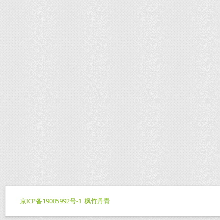
京ICP备19005992号-1
枫竹丹青