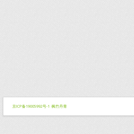
京ICP备19005992号-1
枫竹丹青