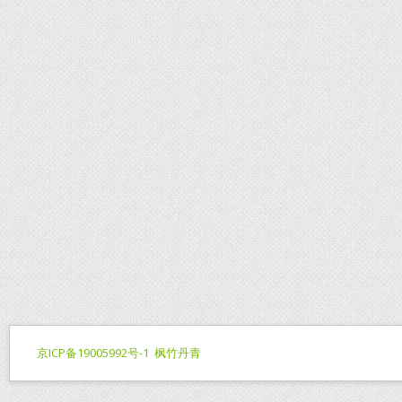
京ICP备19005992号-1
枫竹丹青