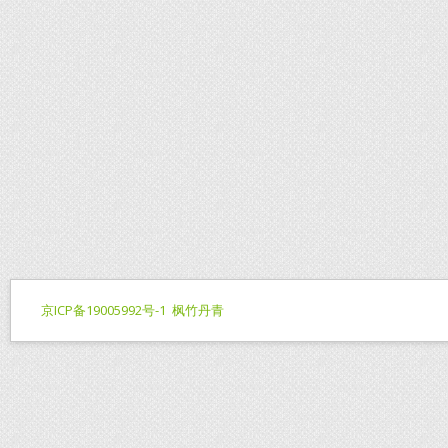
京ICP备19005992号-1
枫竹丹青