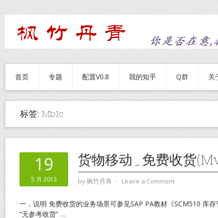
首页
专题
配置V0.8
我的知乎
Q群
关
标签:
Mb1c
货物移动_免费收货(MvT
19
5 月 2013
by
枫竹丹青
⋅
Leave a Comment
一．说明 免费收货的业务场景可参见SAP PA教材《SCM510 
“无参考收货”
…