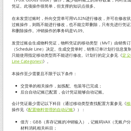
凭证。此项操作很简单，但支撑的知识点很多。
在未发货过账时，外向交货单可用VL02N进行修改，并可在修改
过账操作，则既不能进行修改，也不能立即删除，只有先进行凭证
和删除操作。冲销操作的事务码是VL09。
发货过账会生成物料凭证，物料凭证的移动类型（MvT）由销售订
（Schedule Line）决定。生成交货单时，销售订单计划行信
只能使用指定移动类型而不能进行修改。计划行的定义参见《
定义
Line Categories)
》。
本操作至少需要且不限于以下条件：
交货单的相关操作，如拣配、包装等已完成；
后台自动记账已配置，会计凭证能够自动记账。
会计凭证最少需记以下科目（通过移动类型查找配置方案参见《
移
操作见《
配置物料管理的自动记账
》）：
借方：GBB（库存记账的冲销输入），记账码VAX（无账户
材料消耗相关科目；