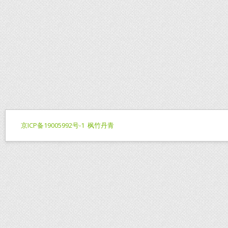
京ICP备19005992号-1
枫竹丹青