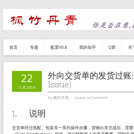
首页
专题
配置V0.8
我的知乎
Q群
关
外向交货单的发货过账(Po
22
Issue)
5 月 2014
by
枫竹丹青
⋅
Leave a Comment
1. 说明
交货单经过拣配、包装等一系列操作步骤，货物出库完成后，需要
（Post Goods Issue）操作，减少物料账上的库存数量，同