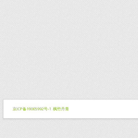
京ICP备19005992号-1
枫竹丹青