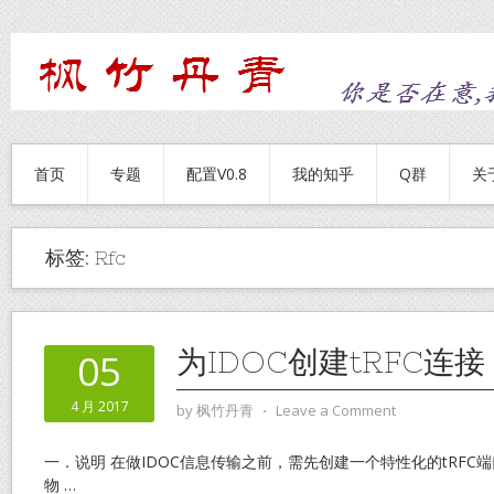
首页
专题
配置V0.8
我的知乎
Q群
关
标签:
Rfc
为IDOC创建tRFC连接
05
4 月 2017
by
枫竹丹青
⋅
Leave a Comment
一．说明 在做IDOC信息传输之前，需先创建一个特性化的tRFC端口（Tr
物
…