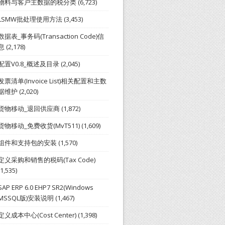
物料与客户主数据的税分类
(6,723)
LSMW批处理使用方法
(3,453)
数据表_事务码(Transaction Code)信
息
(2,178)
配置V0.8_概述及目录
(2,045)
发票清单(Invoice List)相关配置和主数
据维护
(2,020)
货物移动_退回供应商
(1,872)
货物移动_免费收货(MvT511)
(1,609)
组件和支持包的安装
(1,570)
定义采购和销售的税码(Tax Code)
(1,535)
SAP ERP 6.0 EHP7 SR2(Windows
MSSQL版)安装说明
(1,467)
定义成本中心(Cost Center)
(1,398)