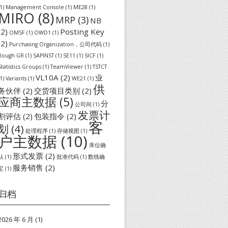
1)
Management Console
(1)
ME28
(1)
MIRO
(8)
MRP
(3)
NB
(2)
Posting Key
OMSF
(1)
OWD1
(1)
(2)
Purchasing Organization，公司代码
(1)
Rough GR
(1)
SAPINST
(1)
SE11
(1)
SICF
(1)
Statistics Groups
(1)
TeamViewer
(1)
TSTCT
VL10A
(2)
业
1)
Variants
(1)
WE21
(1)
供
务伙伴
(2)
交货项目类别
(2)
应商主数据
(5)
分
公司间
(1)
发票计
割评估
(2)
包装指令
(2)
客
划
(4)
处理程序
(1)
存储视图
(1)
户主数据
(10)
库位确
形式发票
(2)
认
(1)
批准代码
(1)
数线确
服务销售
(2)
定
(1)
归档
2026 年 6 月
(1)