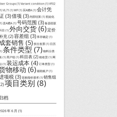
User Groups
(1)
Variant condition
(1)
VF02
会计凭
1)
VL71
(1)
WP
(1)
买A赠A
(1)
证
(3)
借项
(3)
内部结算
(1)
初始化
号码范围
(3)
1)
卖A赠A
(1)
备选统驭
外向交货
(6)
定价
科目
(1)
容差组
(3)
补充
(2)
库存确定
(1)
成套销售
(5)
拆分发票
(1)
日历
条件类型
(7)
1)
物料分类
科目表
(2)
账
(1)
用户组
(1)
粗收货
(1)
网
装运成本
(4)
站
(1)
订单类型
(1)
货物移动
(6)
辅助账户
(1)
进项税
(3)
销售组
采购报价请求
(1)
项目类别
(8)
(2)
归档
2026 年 6 月
(1)