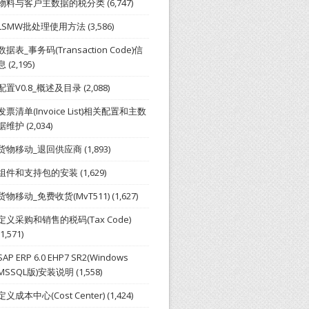
物料与客户主数据的税分类
(6,747)
LSMW批处理使用方法
(3,586)
数据表_事务码(Transaction Code)信
息
(2,195)
配置V0.8_概述及目录
(2,088)
发票清单(Invoice List)相关配置和主数
据维护
(2,034)
货物移动_退回供应商
(1,893)
组件和支持包的安装
(1,629)
货物移动_免费收货(MvT511)
(1,627)
定义采购和销售的税码(Tax Code)
(1,571)
SAP ERP 6.0 EHP7 SR2(Windows
MSSQL版)安装说明
(1,558)
定义成本中心(Cost Center)
(1,424)