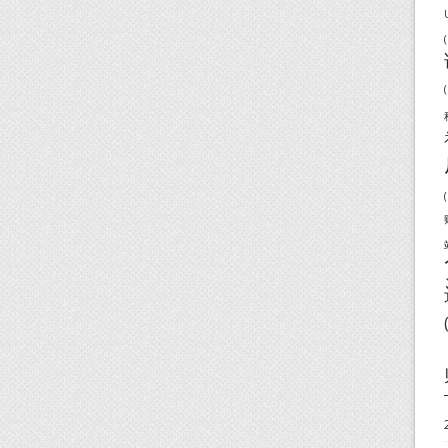
(
(
(