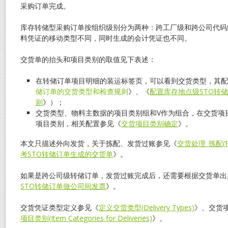
采购订单完成。
库存转储型采购订单按组织级别分为两种：跨工厂级和跨公司代码
料凭证的移动类型不同，同时生成的会计凭证也不同。
交货单的抬头和项目类别的取值见下表述：
在转储订单项目明细的装运标签页，可以看到交货类型，其配
储订单的交货类型和检查规则
》、《
配置库存地点级STO转
则
》）；
交货类型、物料主数据的项目类别组和V作为组合，在交货项
项目类别，相关配置参见《
交货项目类别确定
》。
本文只描述外向发货，关于拣配、发货过账参见《
交货处理_拣配(Pic
考STO转储订单生成的交货单
》。
如果是跨公司级转储订单，发货过账完成后，还需要根据交货单出
STO转储订单做公司间发票
》。
交货凭证类型定义参见《
定义交货类型(Delivery Types)
》、交货
项目类别(Item Categories for Deliveries)
》。