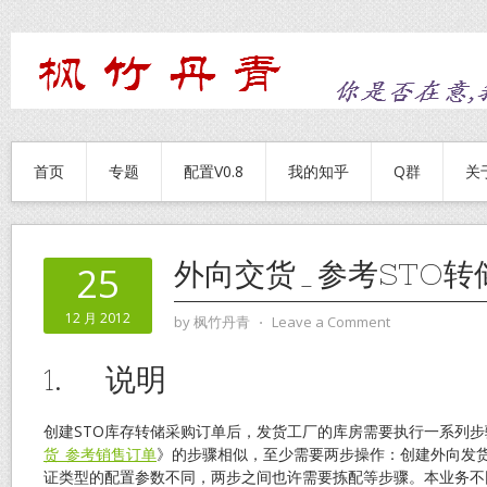
首页
专题
配置V0.8
我的知乎
Q群
关
外向交货_参考STO转
25
12 月 2012
by
枫竹丹青
⋅
Leave a Comment
1. 说明
创建STO库存转储采购订单后，发货工厂的库房需要执行一系列
货_参考销售订单
》的步骤相似，至少需要两步操作：创建外向发
证类型的配置参数不同，两步之间也许需要拣配等步骤。本业务不