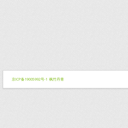
京ICP备19005992号-1
枫竹丹青