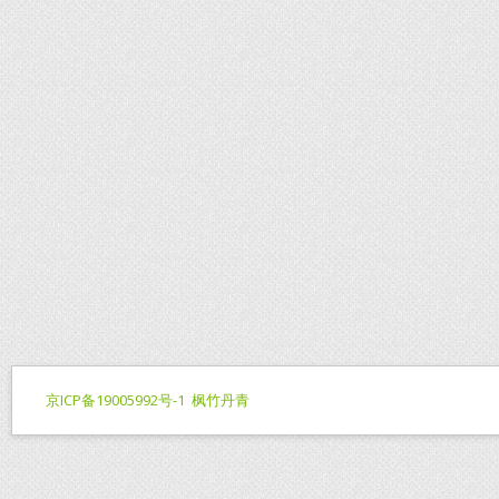
京ICP备19005992号-1
枫竹丹青