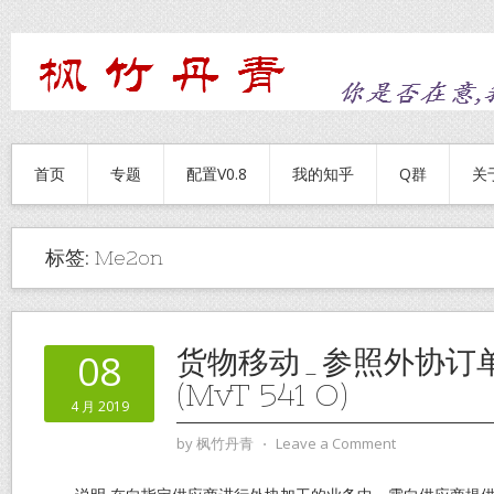
首页
专题
配置V0.8
我的知乎
Q群
关
标签:
Me2on
货物移动_参照外协订
08
(MvT 541 O)
4 月 2019
by
枫竹丹青
⋅
Leave a Comment