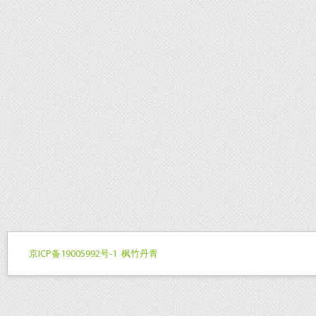
京ICP备19005992号-1
枫竹丹青