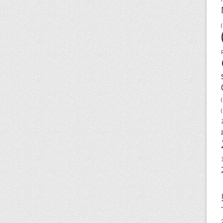
(
(
(