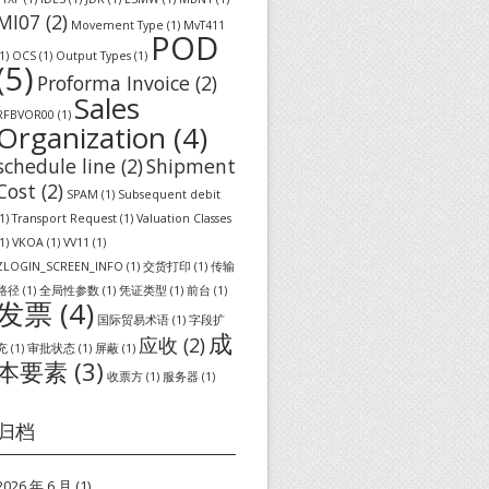
MI07
(2)
Movement Type
(1)
MvT411
POD
1)
OCS
(1)
Output Types
(1)
(5)
Proforma Invoice
(2)
Sales
RFBVOR00
(1)
Organization
(4)
schedule line
(2)
Shipment
Cost
(2)
SPAM
(1)
Subsequent debit
1)
Transport Request
(1)
Valuation Classes
1)
VKOA
(1)
VV11
(1)
ZLOGIN_SCREEN_INFO
(1)
交货打印
(1)
传输
路径
(1)
全局性参数
(1)
凭证类型
(1)
前台
(1)
发票
(4)
国际贸易术语
(1)
字段扩
成
应收
(2)
充
(1)
审批状态
(1)
屏蔽
(1)
本要素
(3)
收票方
(1)
服务器
(1)
归档
2026 年 6 月
(1)