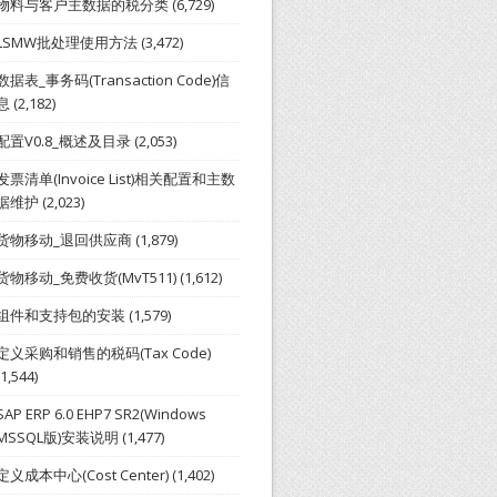
物料与客户主数据的税分类
(6,729)
LSMW批处理使用方法
(3,472)
数据表_事务码(Transaction Code)信
息
(2,182)
配置V0.8_概述及目录
(2,053)
发票清单(Invoice List)相关配置和主数
据维护
(2,023)
货物移动_退回供应商
(1,879)
货物移动_免费收货(MvT511)
(1,612)
组件和支持包的安装
(1,579)
定义采购和销售的税码(Tax Code)
(1,544)
SAP ERP 6.0 EHP7 SR2(Windows
MSSQL版)安装说明
(1,477)
定义成本中心(Cost Center)
(1,402)