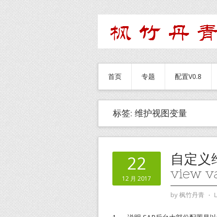
首页
专题
配置V0.8
标签:
维护视图变量
自定义维
22
view v
12 月 2017
by
枫竹丹青
⋅