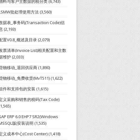
物料与客户主数据的税分类
(6,743)
LSMW批处理使用方法
(3,560)
数据表_事务码(Transaction Code)信
息
(2,193)
配置V0.8_概述及目录
(2,079)
发票清单(Invoice List)相关配置和主数
据维护
(2,033)
货物移动_退回供应商
(1,890)
货物移动_免费收货(MvT511)
(1,622)
组件和支持包的安装
(1,615)
定义采购和销售的税码(Tax Code)
(1,565)
SAP ERP 6.0 EHP7 SR2(Windows
MSSQL版)安装说明
(1,535)
定义成本中心(Cost Center)
(1,418)