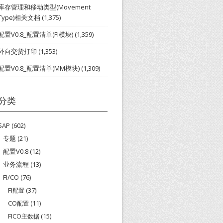
库存管理和移动类型(Movement
Type)相关文档
(1,375)
配置V0.8_配置清单(FI模块)
(1,359)
外向交货打印
(1,353)
配置V0.8_配置清单(MM模块)
(1,309)
分类
SAP
(602)
专题
(21)
配置V0.8
(12)
业务流程
(13)
FI/CO
(76)
FI配置
(37)
CO配置
(11)
FICO主数据
(15)