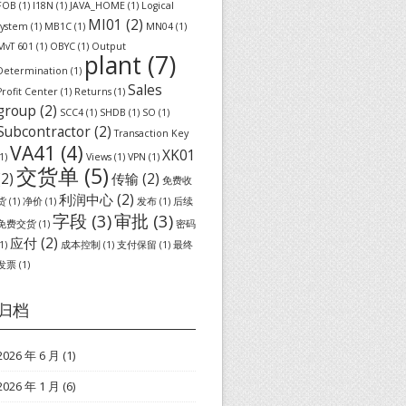
FOB
(1)
I18N
(1)
JAVA_HOME
(1)
Logical
MI01
(2)
system
(1)
MB1C
(1)
MN04
(1)
MvT 601
(1)
OBYC
(1)
Output
plant
(7)
Determination
(1)
Sales
Profit Center
(1)
Returns
(1)
group
(2)
SCC4
(1)
SHDB
(1)
SO
(1)
Subcontractor
(2)
Transaction Key
VA41
(4)
XK01
1)
Views
(1)
VPN
(1)
交货单
(5)
(2)
传输
(2)
免费收
利润中心
(2)
货
(1)
净价
(1)
发布
(1)
后续
字段
(3)
审批
(3)
免费交货
(1)
密码
应付
(2)
1)
成本控制
(1)
支付保留
(1)
最终
发票
(1)
归档
2026 年 6 月
(1)
2026 年 1 月
(6)