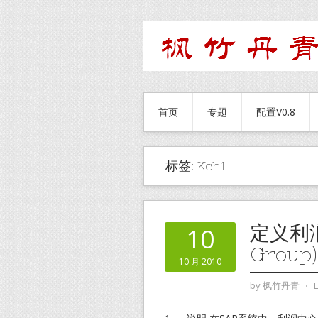
首页
专题
配置V0.8
标签:
Kch1
定义利润中
10
Group)
10 月 2010
by
枫竹丹青
⋅