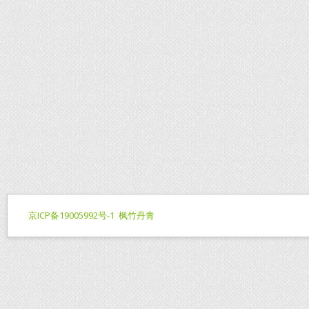
京ICP备19005992号-1
枫竹丹青