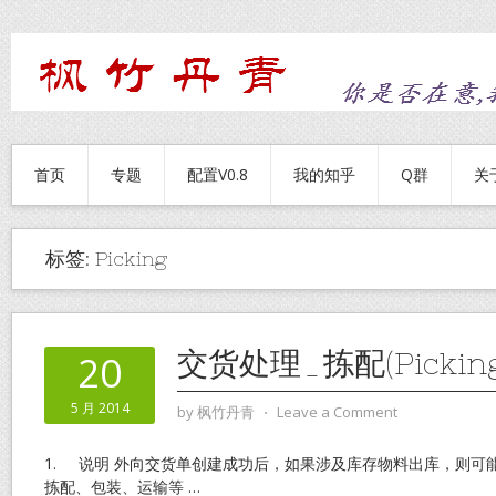
首页
专题
配置V0.8
我的知乎
Q群
关
标签:
Picking
交货处理_拣配(Picking
20
5 月 2014
by
枫竹丹青
⋅
Leave a Comment
1. 说明 外向交货单创建成功后，如果涉及库存物料出库，则可
拣配、包装、运输等
…