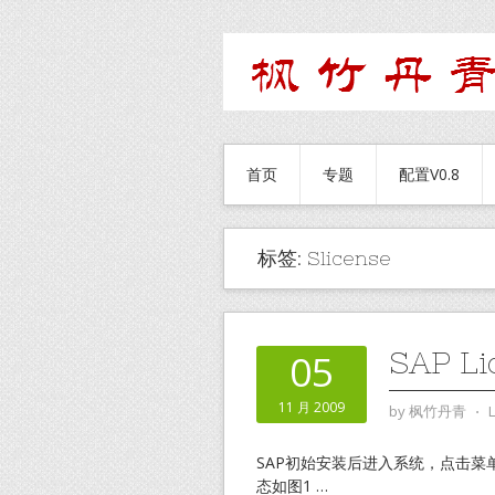
首页
专题
配置V0.8
标签:
Slicense
SAP L
05
11 月 2009
by
枫竹丹青
⋅
SAP初始安装后进入系统，点击菜单“系
态如图1
…