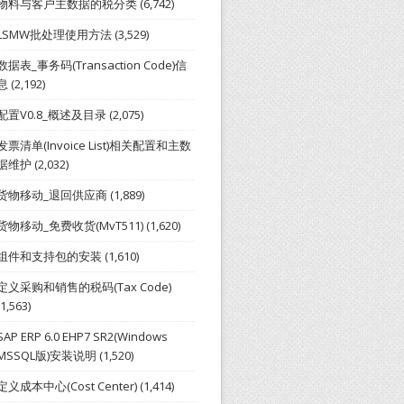
物料与客户主数据的税分类
(6,742)
LSMW批处理使用方法
(3,529)
数据表_事务码(Transaction Code)信
息
(2,192)
配置V0.8_概述及目录
(2,075)
发票清单(Invoice List)相关配置和主数
据维护
(2,032)
货物移动_退回供应商
(1,889)
货物移动_免费收货(MvT511)
(1,620)
组件和支持包的安装
(1,610)
定义采购和销售的税码(Tax Code)
(1,563)
SAP ERP 6.0 EHP7 SR2(Windows
MSSQL版)安装说明
(1,520)
定义成本中心(Cost Center)
(1,414)