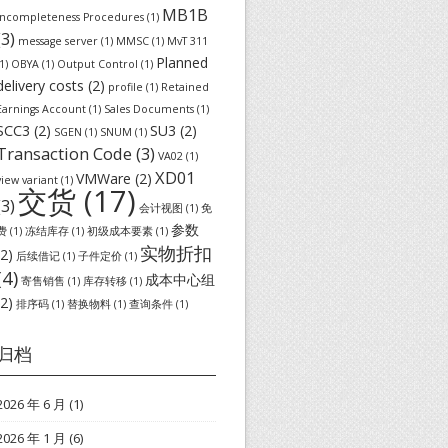
MB1B
Incompleteness Procedures
(1)
(3)
message server
(1)
MMSC
(1)
MvT 311
Planned
1)
OBYA
(1)
Output Control
(1)
delivery costs
(2)
profile
(1)
Retained
Earnings Account
(1)
Sales Documents
(1)
SCC3
(2)
SU3
(2)
SGEN
(1)
SNUM
(1)
Transaction Code
(3)
VA02
(1)
XD01
VMWare
(2)
view variant
(1)
交货
(17)
(3)
会计视图
(1)
免
参数
费
(1)
冻结库存
(1)
初级成本要素
(1)
实物折扣
(2)
后续借记
(1)
子件定价
(1)
(4)
成本中心组
寄售销售
(1)
库存转移
(1)
(2)
排序码
(1)
替换物料
(1)
查询条件
(1)
归档
2026 年 6 月
(1)
2026 年 1 月
(6)