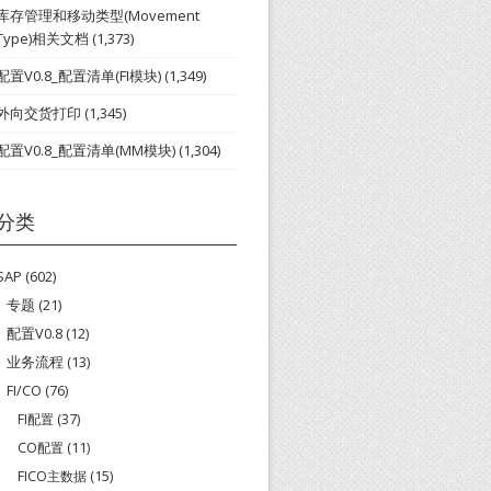
库存管理和移动类型(Movement
Type)相关文档
(1,373)
配置V0.8_配置清单(FI模块)
(1,349)
外向交货打印
(1,345)
配置V0.8_配置清单(MM模块)
(1,304)
分类
SAP
(602)
专题
(21)
配置V0.8
(12)
业务流程
(13)
FI/CO
(76)
FI配置
(37)
CO配置
(11)
FICO主数据
(15)