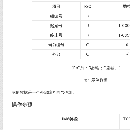
项目
R/O
数
组编号
R
D1
起始号
R
T-C00
终止号
R
T-C99
当前编号
O
0
外部
O
√
（R/O列：R必输；O选输。）
表1 示例数据
示例数据是一个外部编号的号码组。
操作步骤
IMG
路径
TC