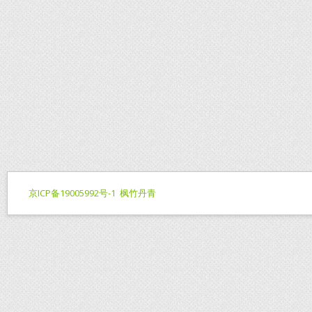
京ICP备19005992号-1
枫竹丹青