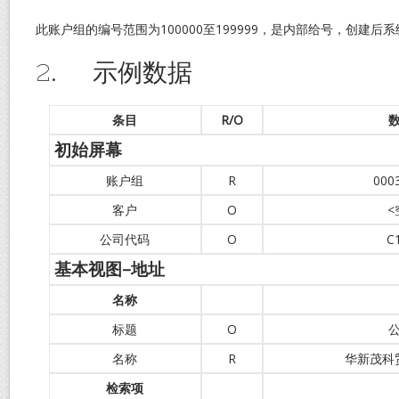
此账户组的编号范围为100000至199999，是内部给号，创建
2. 示例数据
条目
R/O
初始屏幕
账户组
R
000
客户
O
<
公司代码
O
C
基本视图
–
地址
名称
标题
O
名称
R
华新茂科
检索项