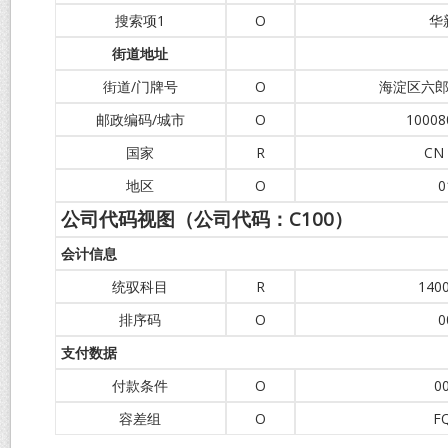
搜索项1
O
华
街道地址
街道/门牌号
O
海淀区六郎庄
邮政编码/城市
O
10008
国家
R
CN
地区
O
0
公司代码视图（公司代码：
C100
）
会计信息
统驭科目
R
140
排序码
O
0
支付数据
付款条件
O
0
容差组
O
F