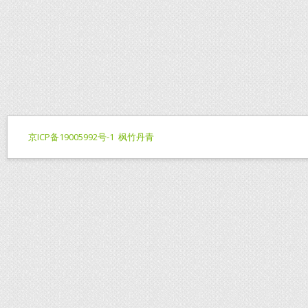
京ICP备19005992号-1
枫竹丹青