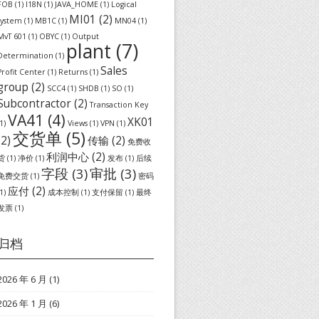
FOB
(1)
I18N
(1)
JAVA_HOME
(1)
Logical
MI01
(2)
system
(1)
MB1C
(1)
MN04
(1)
MvT 601
(1)
OBYC
(1)
Output
plant
(7)
Determination
(1)
Sales
Profit Center
(1)
Returns
(1)
group
(2)
SCC4
(1)
SHDB
(1)
SO
(1)
Subcontractor
(2)
Transaction Key
VA41
(4)
XK01
1)
Views
(1)
VPN
(1)
交货单
(5)
(2)
传输
(2)
免费收
利润中心
(2)
货
(1)
净价
(1)
发布
(1)
后续
字段
(3)
审批
(3)
免费交货
(1)
密码
应付
(2)
1)
成本控制
(1)
支付保留
(1)
最终
发票
(1)
归档
2026 年 6 月
(1)
2026 年 1 月
(6)