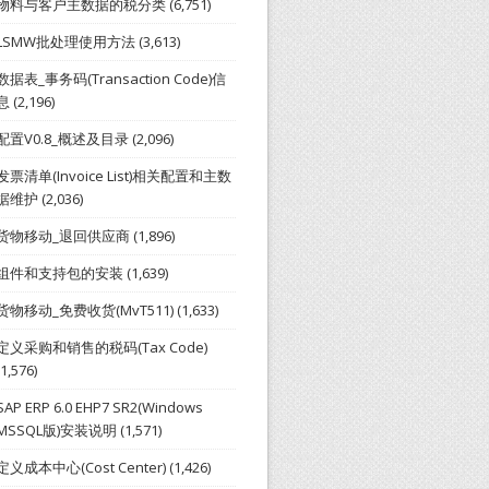
物料与客户主数据的税分类
(6,751)
LSMW批处理使用方法
(3,613)
数据表_事务码(Transaction Code)信
息
(2,196)
配置V0.8_概述及目录
(2,096)
发票清单(Invoice List)相关配置和主数
据维护
(2,036)
货物移动_退回供应商
(1,896)
组件和支持包的安装
(1,639)
货物移动_免费收货(MvT511)
(1,633)
定义采购和销售的税码(Tax Code)
(1,576)
SAP ERP 6.0 EHP7 SR2(Windows
MSSQL版)安装说明
(1,571)
定义成本中心(Cost Center)
(1,426)