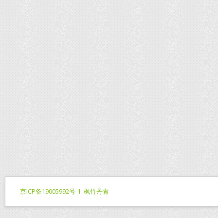
京ICP备19005992号-1
枫竹丹青