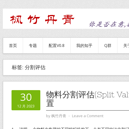
首页
专题
配置V0.8
我的知乎
Q群
关
标签:
分割评估
物料分割评估(Split Val
30
置
12 月 2023
by
枫竹丹青
⋅
Leave a Comment