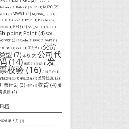
G/L
(2)
EXW
(1)
FD32
(1)
inbound
MI20
(2)
delivery
(1)
KANK
(1)
ME11
(1)
MWST
(2)
MR21
(1)
M_EINK_FRG
(1)
OKEP
(1)
OV77
(1)
POP1
(1)
Purchasing
RFQ
(2)
group
(1)
SAP_ALL
(1)
SD2
(1)
Shipping Point
(4)
SQL
Server
(2)
T-Code
(1)
tRFC
(1)
VAP1
(1)
交货
VL01NO
(1)
VV31
(1)
不完整
(1)
公司代
类型
(7)
余额
(2)
发
码
(14)
出库
(1)
加锁
(1)
票校验
(16)
在线用户
(1)
差异过账
(2)
字段选择组
(1)
审批过程
(1)
收货
(4)
开票计划
(3)
服
打印
(1)
务条目
(2)
归档
2026 年 6 月
(1)