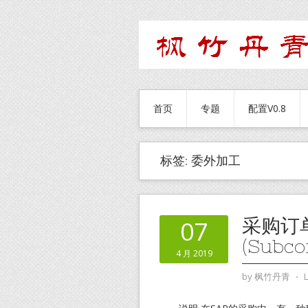
首页
专题
配置V0.8
标签:
委外加工
采购订
07
(Subco
4 月 2019
by
枫竹丹青
⋅