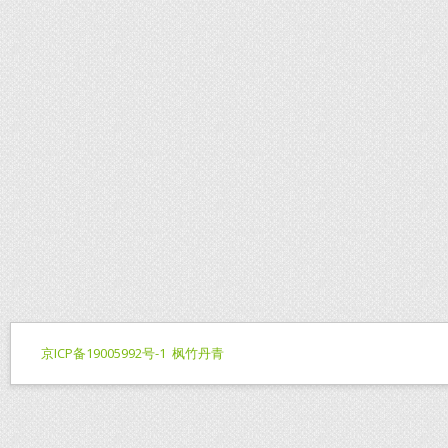
京ICP备19005992号-1
枫竹丹青