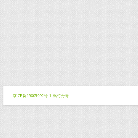
京ICP备19005992号-1
枫竹丹青