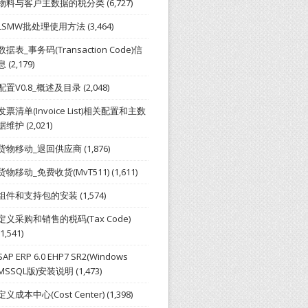
物料与客户主数据的税分类
(6,727)
LSMW批处理使用方法
(3,464)
数据表_事务码(Transaction Code)信
息
(2,179)
配置V0.8_概述及目录
(2,048)
发票清单(Invoice List)相关配置和主数
据维护
(2,021)
货物移动_退回供应商
(1,876)
货物移动_免费收货(MvT511)
(1,611)
组件和支持包的安装
(1,574)
定义采购和销售的税码(Tax Code)
(1,541)
SAP ERP 6.0 EHP7 SR2(Windows
MSSQL版)安装说明
(1,473)
定义成本中心(Cost Center)
(1,398)