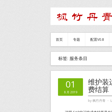
首页
专题
配置V0.8
标签:
服务条目
维护装运
01
费结算
8 月 2019
by
枫竹丹青
⋅