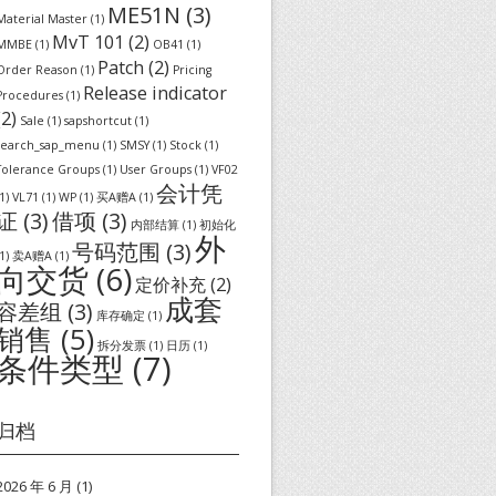
ME51N
(3)
Material Master
(1)
MvT 101
(2)
MMBE
(1)
OB41
(1)
Patch
(2)
Order Reason
(1)
Pricing
Release indicator
Procedures
(1)
(2)
Sale
(1)
sapshortcut
(1)
search_sap_menu
(1)
SMSY
(1)
Stock
(1)
Tolerance Groups
(1)
User Groups
(1)
VF02
会计凭
1)
VL71
(1)
WP
(1)
买A赠A
(1)
证
(3)
借项
(3)
内部结算
(1)
初始化
外
号码范围
(3)
1)
卖A赠A
(1)
向交货
(6)
定价补充
(2)
成套
容差组
(3)
库存确定
(1)
销售
(5)
拆分发票
(1)
日历
(1)
条件类型
(7)
归档
2026 年 6 月
(1)