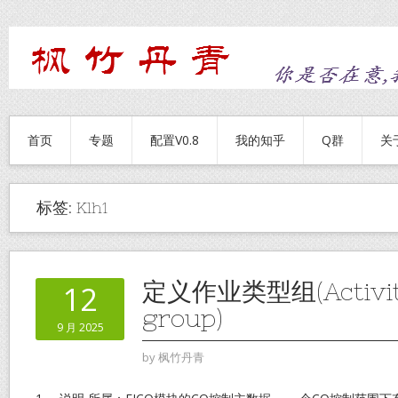
首页
专题
配置V0.8
我的知乎
Q群
关
标签:
Klh1
定义作业类型组(Activity
12
group)
9 月 2025
by
枫竹丹青