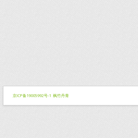
京ICP备19005992号-1
枫竹丹青