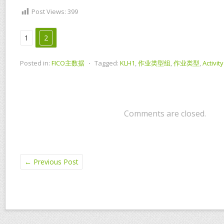
Post Views:
399
1
2
Posted in:
FICO主数据
⋅
Tagged:
KLH1
,
作业类型组
,
作业类型
,
Activit
Comments are closed.
←
Previous Post