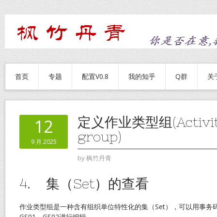
首页
专题
配置V0.8
我的知乎
Q群
关
定义作业类型组(Activity
12
group)
9 月 2025
by
枫竹丹青
4. 集（Set）的查看
作业类型组是一种含有组织单位特性化的集（Set），可以用事务码
GS01、GS02进行编辑。