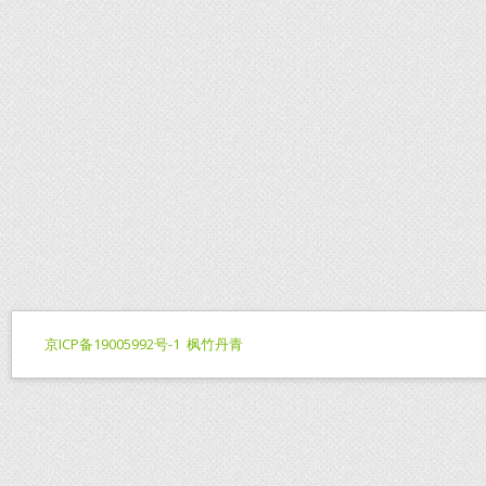
京ICP备19005992号-1
枫竹丹青