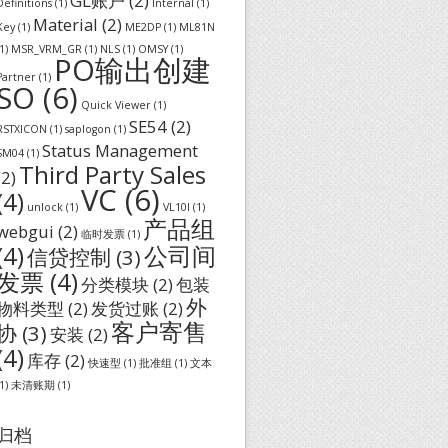
GL账户
(2)
Definitions
(1)
Internal
(1)
Material
(2)
Key
(1)
ME2DP
(1)
ML81N
1)
MSR_VRM_GR
(1)
NLS
(1)
OMSY
(1)
PO输出创建
Partner
(1)
SO
(6)
Quick Viewer
(1)
SE54
(2)
RSTXICON
(1)
saplogon
(1)
Status Management
SM04
(1)
Third Party Sales
(2)
VC
(6)
(4)
unlock
(1)
VL10I
(1)
产品组
webgui
(2)
临时发票
(1)
(4)
公司间
信贷控制
(3)
发票
(4)
分类模块
(2)
包装
外
物料类型
(2)
发货过账
(2)
客户寄售
协
(3)
安装
(2)
(4)
库存
(2)
快速型
(1)
批准组
(1)
文本
1)
未清账期
(1)
归档