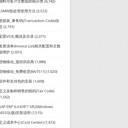
物料与客户主数据的税分类
(6,742)
LSMW批处理使用方法
(3,522)
数据表_事务码(Transaction Code)信
息
(2,191)
配置V0.8_概述及目录
(2,071)
发票清单(Invoice List)相关配置和主数
据维护
(2,031)
货物移动_退回供应商
(1,889)
货物移动_免费收货(MvT511)
(1,620)
组件和支持包的安装
(1,609)
定义采购和销售的税码(Tax Code)
(1,562)
SAP ERP 6.0 EHP7 SR2(Windows
MSSQL版)安装说明
(1,515)
定义成本中心(Cost Center)
(1,413)