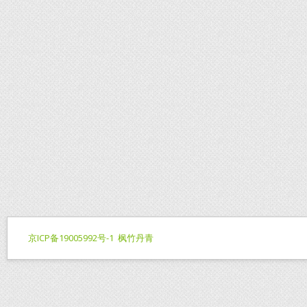
京ICP备19005992号-1
枫竹丹青