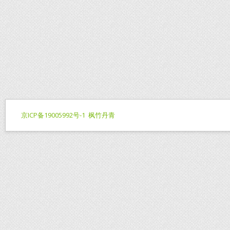
京ICP备19005992号-1
枫竹丹青