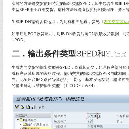
实施的方法是交货使用特定的输出类型SPED，其中包含生成IB 
类型SPER用于取消交货。这种方法只是直接执行相关程序，并不需
生成IB DN需确认装运点，为此有相关配置，参见《
内向交货装运
如果启用POD收货证明，对IB DN收货后向DN反馈收货数据，可在
UPOD。
二．输出条件类型SPED
和SPER
生成内向交货的输出类型是SPED，查看其定义，处理程序部分如图 
看程序及其所属的表格过程。撤消交货的输出类型SPER与此相同
异。此项后台IMG路径“后勤执行→装运→基本发运功能→输出控
的输出确定→维护输出类型”（T-CODE：V/34）。